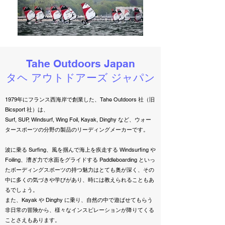
Tahe Outdoors Japan
​タヘ アウトドアーズ ジャパン
1979年にフランス西海岸で創業した、Tahe Outdoors 社（旧
Bicsport 社）は、
Surf, SUP, Windsurf, Wing Foil, Kayak, Dinghy など、ウォー
タースポーツの分野の製品のリーディングメーカーです。
波に乗る Surfing、風を掴んで海上を疾走する Windsurfing や
Foiling、漕ぎ力で水面をグライドする Paddleboarding といっ
たボーディングスポーツの持つ魅力はとても奥が深く、その
中に多くの気づきや学びがあり、時には教えられることもあ
るでしょう。
また、Kayak や Dinghy に乗り、自然の中で遊ばせてもらう
非日常の冒険から、様々なインスピレーションが降りてくる
ことさえもあります。